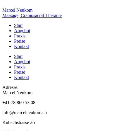
Marcel Neukom
Massage, Craniosacral-Therapie
Start
Angebot
Praxis
Preise
Kontakt
Start
Angebot
Praxis
Preise
Kontakt
Adresse:
Marcel Neukom
+41 78 860 53 08
info@marcelneukom.ch
Kübachstrasse 26